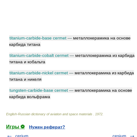
titanium-carbide-base cermet
—
металлокерамика на основе
карбида титана
titanium-carbide-cobalt cermet
—
металлокерамика из карбида
титана и кобальта
titanium-carbide-nickel cermet
—
металлокерамика из карбида
титана и никеля
tungsten-carbide-base cermet
—
металлокерамика на основе
карбида вольфрама
English-Russian dictionary of aviation and space materials
.
1972
.
Игры ⚽
Нужен реферат?
cerium
cesium