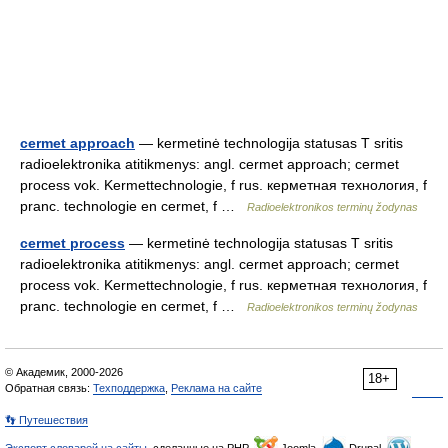
cermet approach
— kermetinė technologija statusas T sritis
radioelektronika atitikmenys: angl. cermet approach; cermet
process vok. Kermettechnologie, f rus. керметная технология, f
pranc. technologie en cermet, f …
Radioelektronikos terminų žodynas
cermet process
— kermetinė technologija statusas T sritis
radioelektronika atitikmenys: angl. cermet approach; cermet
process vok. Kermettechnologie, f rus. керметная технология, f
pranc. technologie en cermet, f …
Radioelektronikos terminų žodynas
© Академик, 2000-2026
18+
Обратная связь:
Техподдержка
,
Реклама на сайте
👣 Путешествия