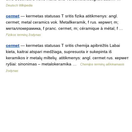
Deutsch Wikipedia
cermet
— kermetas statusas T sritis fizika atitikmenys: angl.
cermet; metal ceramics vok. Metallkeramik, f rus. кермет, m;
металлокерамика, f pranc. cermet, m; céramique à métal, f …
Fizikos terminų žodynas
cermet
— kermetas statusas T sritis chemija apibrėžtis Labai
kieta, kaitrai atspari medžiaga, supresuota ir sukepinta iš
keramikos ir metalų miltelių. atitikmenys: angl. cermet rus. кермет
ryšiai: sinonimas – metalokeramika …
Chemijos terminų aiškinamasis
žodynas