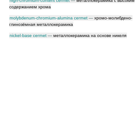
high-chromium-content cermet
—
металлокерамика с высоким
содержанием хрома
molybdenum-chromium-alumina cermet
—
хромо-молибдено-
глинозёмная металлокерамика
nickel-base cermet
—
металлокерамика на основе никеля