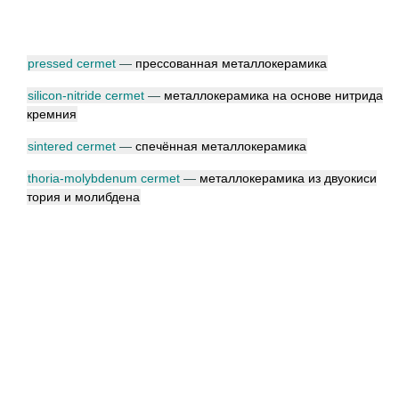
pressed cermet
—
прессованная металлокерамика
silicon-nitride cermet
—
металлокерамика на основе нитрида
кремния
sintered cermet
—
спечённая металлокерамика
thoria-molybdenum cermet
—
металлокерамика из двуокиси
тория и молибдена