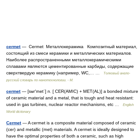
cermet
— Cermet Металлокерамика Композитный материал,
состоящий из смеси керамики и металлических материалов.
Наиболее распространенными металлокерамическими
сплавами являются цементированные карбиды, содержащие
сверхтвердую керамику (например, WC,… …
Толковый англо-
русский словарь по нанотехнологии. - М.
cermet
— [sʉr′met΄] n. [ CER(AMIC) + MET(AL)] a bonded mixture
of ceramic material and a metal, that is tough and heat resistant:
used in gas turbines, nuclear reactor mechanisms, etc …
English
World dictionary
Cermet
— A cermet is a composite material composed of ceramic
(cer) and metallic (met) materials. A cermet is ideally designed to
have the optimal properties of both a ceramic, such as high