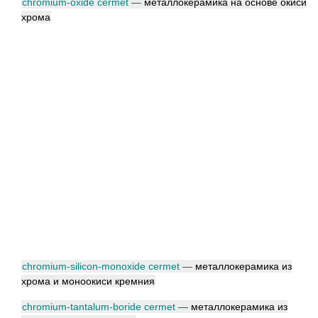
chromium-oxide cermet
—
металлокерамика на основе окиси
хрома
chromium-silicon-monoxide cermet
—
металлокерамика из
хрома и моноокиси кремния
chromium-tantalum-boride cermet
—
металлокерамика из