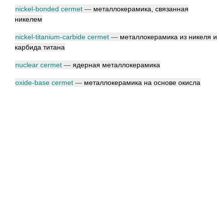
nickel-bonded cermet
—
металлокерамика, связанная
никелем
nickel-titanium-carbide cermet
—
металлокерамика из никеля и
карбида титана
nuclear cermet
—
ядерная металлокерамика
oxide-base cermet
—
металлокерамика на основе окисла