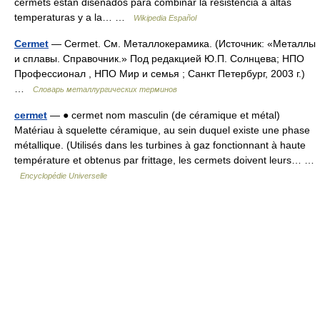
cermets están diseñados para combinar la resistencia a altas
temperaturas y a la… …
Wikipedia Español
Cermet
— Cermet. См. Металлокерамика. (Источник: «Металлы
и сплавы. Справочник.» Под редакцией Ю.П. Солнцева; НПО
Профессионал , НПО Мир и семья ; Санкт Петербург, 2003 г.)
…
Словарь металлургических терминов
cermet
— ● cermet nom masculin (de céramique et métal)
Matériau à squelette céramique, au sein duquel existe une phase
métallique. (Utilisés dans les turbines à gaz fonctionnant à haute
température et obtenus par frittage, les cermets doivent leurs… …
Encyclopédie Universelle